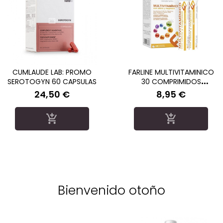
CUMLAUDE LAB: PROMO
FARLINE MULTIVITAMINICO
SEROTOGYN 60 CAPSULAS
30 COMPRIMIDOS
EFERVESCENTES
24,50 €
8,95 €
Precio
Precio


Bienvenido otoño