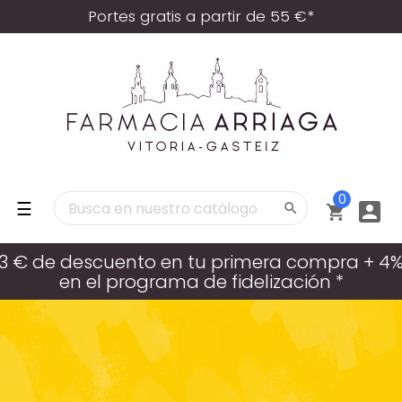
Portes gratis a partir de 55 €*
0
Navegación
☰



de
palanca
3 € de descuento en tu primera compra + 4
en el programa de fidelización *