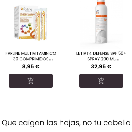
FARLINE MULTIVITAMINICO
LETIAT4 DEFENSE SPF 50+
30 COMPRIMIDOS
SPRAY 200 ML
EFERVESCENTES
PROTECCION SOLAR PIEL
8,95 €
32,95 €
Precio
Precio
ATOPICA CLORO, ARENA
SUDOR


Que caigan las hojas, no tu cabello