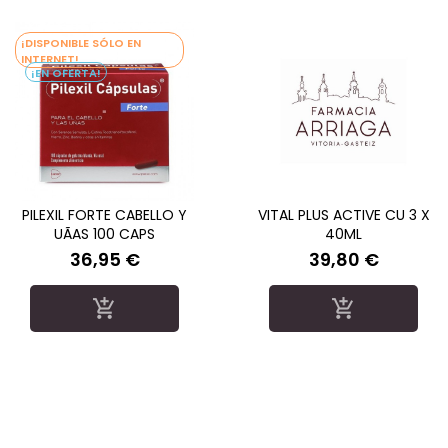
¡DISPONIBLE SÓLO EN
INTERNET!
¡EN OFERTA!
PILEXIL FORTE CABELLO Y
VITAL PLUS ACTIVE CU 3 X
UÃAS 100 CAPS
40ML
36,95 €
39,80 €
Precio
Precio

