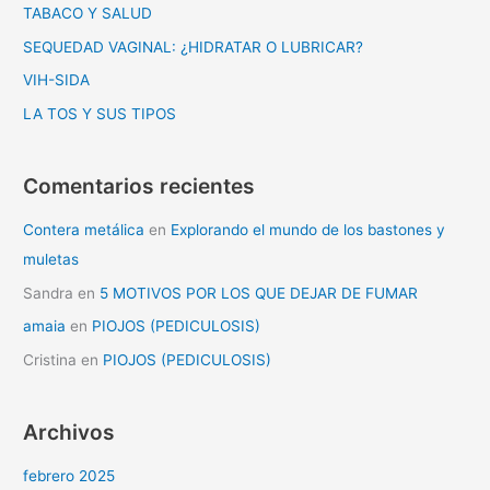
r
TABACO Y SALUD
p
SEQUEDAD VAGINAL: ¿HIDRATAR O LUBRICAR?
o
VIH-SIDA
r
LA TOS Y SUS TIPOS
:
Comentarios recientes
Contera metálica
en
Explorando el mundo de los bastones y
muletas
Sandra
en
5 MOTIVOS POR LOS QUE DEJAR DE FUMAR
amaia
en
PIOJOS (PEDICULOSIS)
Cristina
en
PIOJOS (PEDICULOSIS)
Archivos
febrero 2025