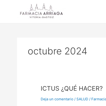
Ir
al
contenido
octubre 2024
ICTUS
ICTUS ¿QUÉ HACER?
¿QUÉ
HACER?
Deja un comentario
/
SALUD
/
Farmacia