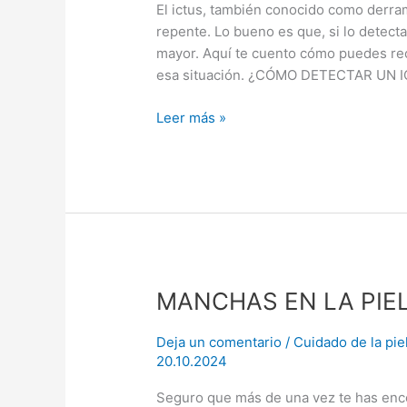
El ictus, también conocido como derram
repente. Lo bueno es que, si lo detec
mayor. Aquí te cuento cómo puedes rec
esa situación. ¿CÓMO DETECTAR UN IC
Leer más »
MANCHAS
MANCHAS EN LA PIEL
EN
LA
Deja un comentario
/
Cuidado de la pie
PIEL,
20.10.2024
¿QUÉ
Seguro que más de una vez te has enco
HACER?