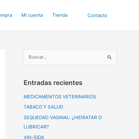
compra
Mi cuenta
Tienda
Contacto
B
u
s
Entradas recientes
c
a
MEDICAMENTOS VETERINARIOS
r
TABACO Y SALUD
p
SEQUEDAD VAGINAL: ¿HIDRATAR O
o
LUBRICAR?
r
VIH-SIDA