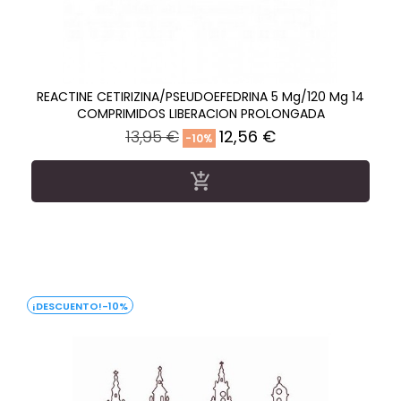
REACTINE CETIRIZINA/PSEUDOEFEDRINA 5 Mg/120 Mg 14
COMPRIMIDOS LIBERACION PROLONGADA
Precio
Precio
13,95 €
12,56 €
-10%
regular

-10%