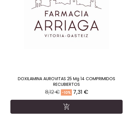
DOXILAMINA AUROVITAS 25 Mg 14 COMPRIMIDOS
RECUBIERTOS
Precio
Precio
8,12 €
7,31 €
-10%
regular
