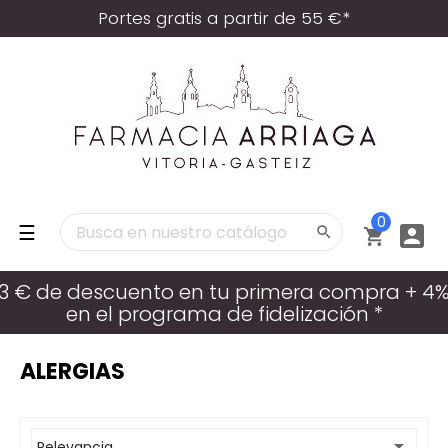
Portes gratis a partir de 55 €*
0
Navegación
☰



de
palanca
3 € de descuento en tu primera compra + 4
en el programa de fidelización *
ALERGIAS

Relevancia