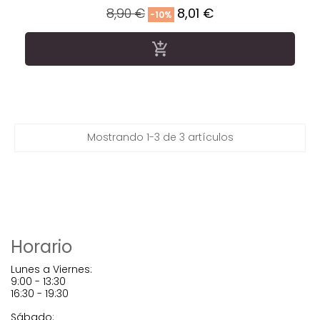
Precio
Precio
8,90 €
8,01 €
-10%
regular

Mostrando 1-3 de 3 artículos
Horario
Lunes a Viernes:
9:00 - 13:30
16:30 - 19:30
Sábado: