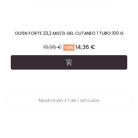
OLFEN FORTE 23,2 MG/G GEL CUTANEO 1 TUBO 100 G
Precio
Precio
15,95 €
14,36 €
-10%
regular

Mostrando 1-1 de 1 artículos