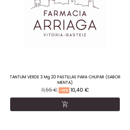
TANTUM VERDE 3 Mg 20 PASTILLAS PARA CHUPAR (SABOR
MENTA)
Precio
Precio
11,55 €
10,40 €
-10%
regular
