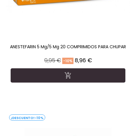
ANESTEFARIN 5 Mg/5 Mg 20 COMPRIMIDOS PARA CHUPAR
Precio
Precio
9,95 €
8,96 €
-10%
regular

-10%