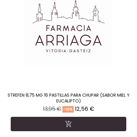
STREFEN 8,75 MG 16 PASTILLAS PARA CHUPAR (SABOR MIEL Y
EUCALIPTO)
Precio
Precio
13,95 €
12,56 €
-10%
regular
