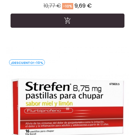
Precio
Precio
10,77 €
9,69 €
-10%
regular

-10%