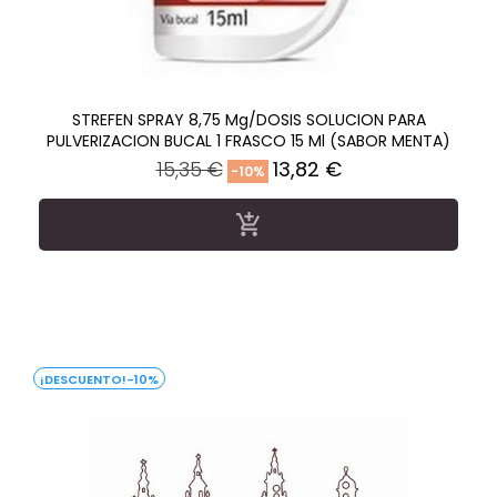
STREFEN SPRAY 8,75 Mg/DOSIS SOLUCION PARA
PULVERIZACION BUCAL 1 FRASCO 15 Ml (SABOR MENTA)
Precio
Precio
15,35 €
13,82 €
-10%
regular

-10%