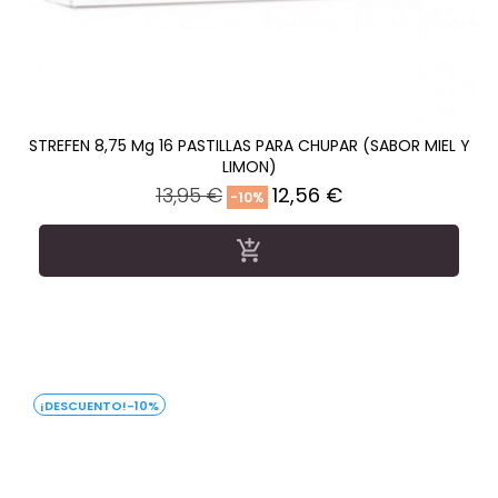
STREFEN 8,75 Mg 16 PASTILLAS PARA CHUPAR (SABOR MIEL Y
LIMON)
Precio
Precio
13,95 €
12,56 €
-10%
regular

-10%