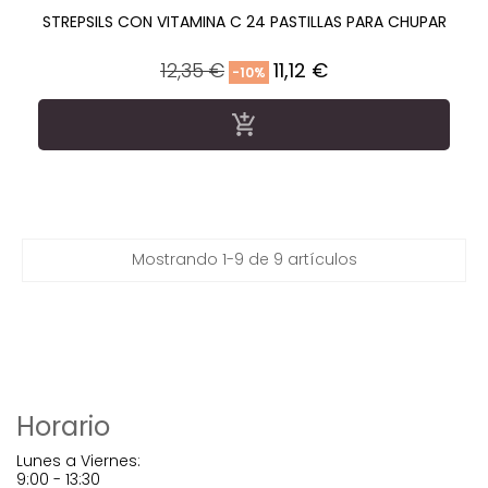
STREPSILS CON VITAMINA C 24 PASTILLAS PARA CHUPAR
Precio
Precio
12,35 €
11,12 €
-10%
regular

Mostrando 1-9 de 9 artículos
Horario
Lunes a Viernes:
9:00 - 13:30