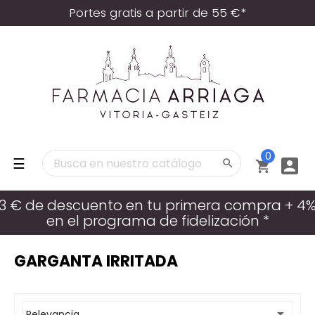
Portes gratis a partir de 55 €*
0
Navegación
☰



de
palanca
3 € de descuento en tu primera compra + 4
en el programa de fidelización *
GARGANTA IRRITADA

Relevancia