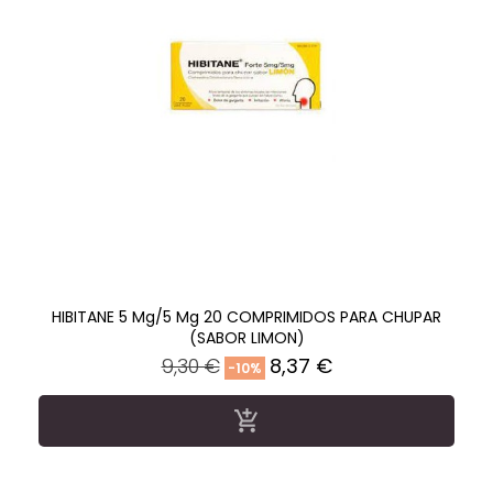
HIBITANE 5 Mg/5 Mg 20 COMPRIMIDOS PARA CHUPAR
(SABOR LIMON)
Precio
Precio
9,30 €
8,37 €
-10%
regular
