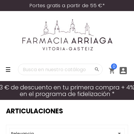
Portes gratis a partir de 55 €*
0
Navegación
☰



de
palanca
3 € de descuento en tu primera compra + 4
en el programa de fidelización *
ARTICULACIONES

Relevancia