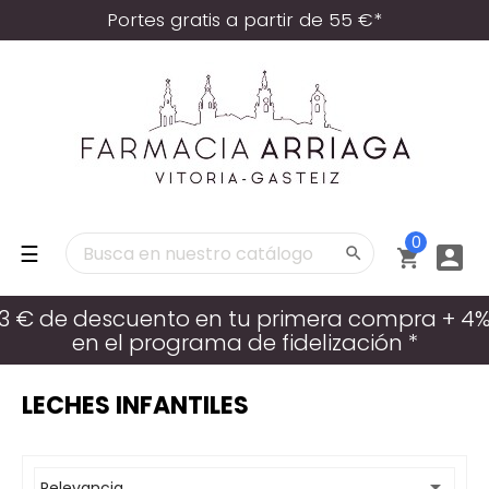
Portes gratis a partir de 55 €*
0
Navegación
☰



de
palanca
3 € de descuento en tu primera compra + 4
en el programa de fidelización *
LECHES INFANTILES

Relevancia