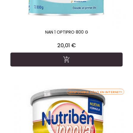
NAN 1 OPTIPRO 800 G
Precio
20,01 €

¡DISPONIBLE SÓLO EN INTERNET!