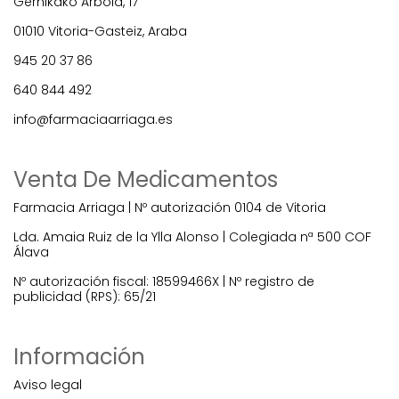
Gernikako Arbola, 17
01010 Vitoria-Gasteiz, Araba
945 20 37 86
640 844 492
info@farmaciaarriaga.es
Venta De Medicamentos
Farmacia Arriaga | Nº autorización 0104 de Vitoria
Lda. Amaia Ruiz de la Ylla Alonso | Colegiada nª 500 COF
Álava
Nº autorización fiscal: 18599466X | Nº registro de
publicidad (RPS): 65/21
Información
Aviso legal