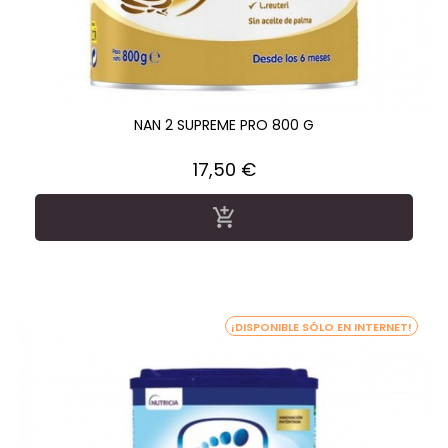
NAN 2 SUPREME PRO 800 G
Precio
17,50 €

¡DISPONIBLE SÓLO EN INTERNET!