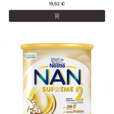
Precio
19,62 €
