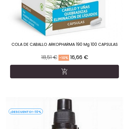
COLA DE CABALLO ARKOPHARMA 190 Mg 100 CAPSULAS
Precio
Precio
18,51 €
16,66 €
-10%
regular

-10%