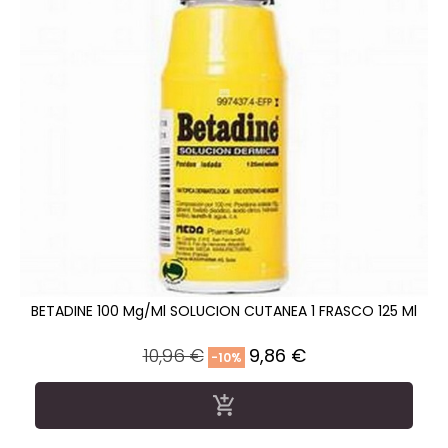
BETADINE 100 Mg/ml SOLUCION CUTANEA 1 FRASCO 125 Ml
Precio
Precio
10,96 €
9,86 €
-10%
regular
