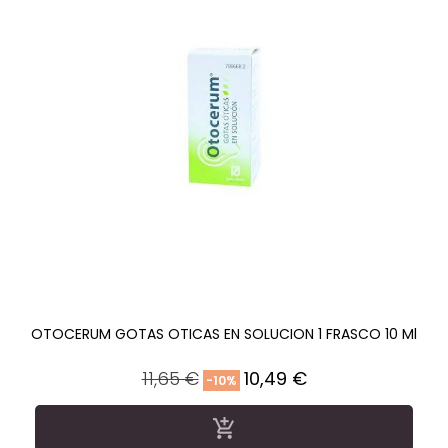
OTOCERUM GOTAS OTICAS EN SOLUCION 1 FRASCO 10 Ml
Precio
Precio
11,65 €
10,49 €
-10%
regular
