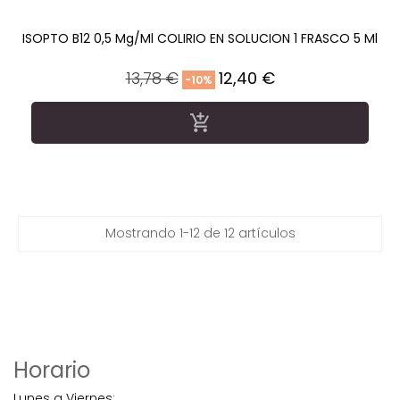
ISOPTO B12 0,5 Mg/ml COLIRIO EN SOLUCION 1 FRASCO 5 Ml
Precio
Precio
13,78 €
12,40 €
-10%
regular

Mostrando 1-12 de 12 artículos
Horario
Lunes a Viernes: