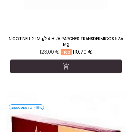
NICOTINELL 21 Mg/24 H 28 PARCHES TRANSDERMICOS 52,5
Mg
Precio
Precio
123,00 €
110,70 €
-10%
regular

-10%