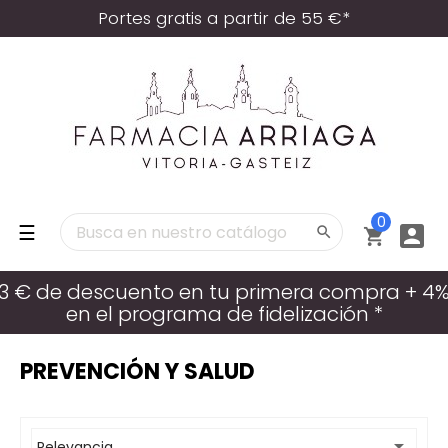
Portes gratis a partir de 55 €*
0
Navegación
☰



de
palanca
3 € de descuento en tu primera compra + 4
en el programa de fidelización *
PREVENCIÓN Y SALUD

Relevancia