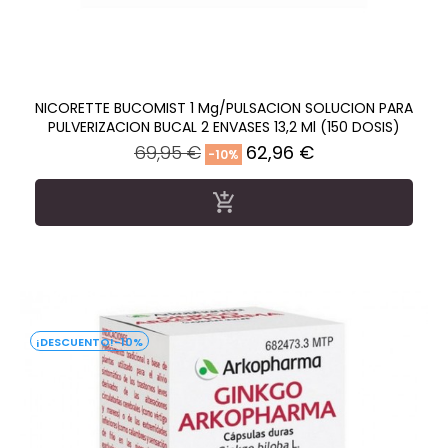
NICORETTE BUCOMIST 1 Mg/PULSACION SOLUCION PARA
PULVERIZACION BUCAL 2 ENVASES 13,2 Ml (150 DOSIS)
Precio
Precio
69,95 €
62,96 €
-10%
regular

-10%