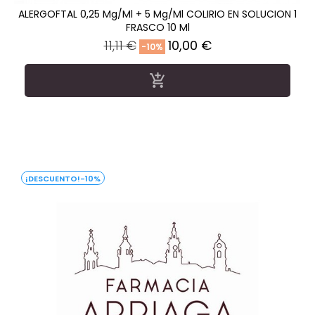
ALERGOFTAL 0,25 Mg/ml + 5 Mg/ml COLIRIO EN SOLUCION 1
FRASCO 10 Ml
Precio
Precio
11,11 €
10,00 €
-10%
regular

-10%