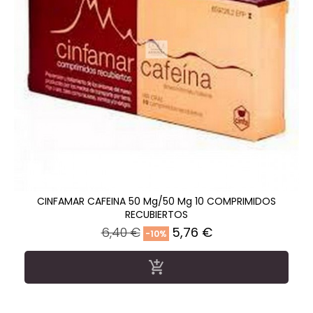
CINFAMAR CAFEINA 50 Mg/50 Mg 10 COMPRIMIDOS
RECUBIERTOS
Precio
Precio
6,40 €
5,76 €
-10%
regular
