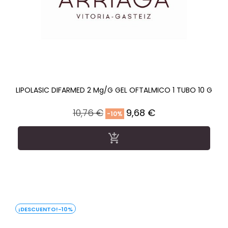
LIPOLASIC DIFARMED 2 Mg/g GEL OFTALMICO 1 TUBO 10 G
Precio
Precio
10,76 €
9,68 €
-10%
regular

-10%