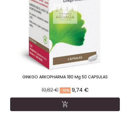
GINKGO ARKOPHARMA 180 Mg 50 CAPSULAS
Precio
Precio
10,82 €
9,74 €
-10%
regular
