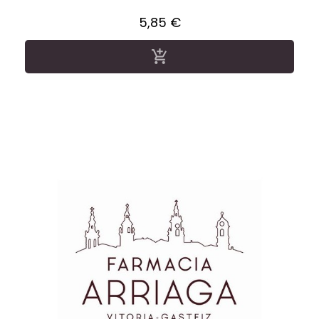
Precio
5,85 €
