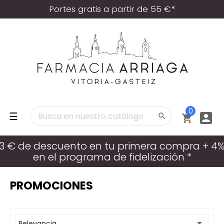
Portes gratis a partir de 55 €*
0
Navegación
☰



de
palanca
3 € de descuento en tu primera compra + 4
en el programa de fidelización *
PROMOCIONES

Relevancia