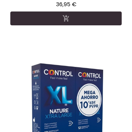
Precio
36,95 €
