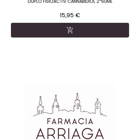
DUPLO FISIOACTIV CANNABIDIOL 2*60ML
Precio
15,95 €
