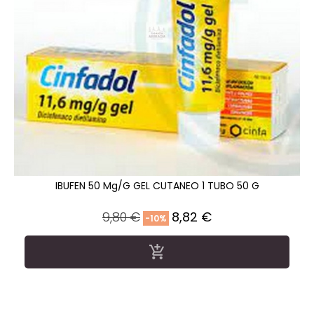
IBUFEN 50 Mg/g GEL CUTANEO 1 TUBO 50 G
Precio
Precio
9,80 €
8,82 €
-10%
regular
