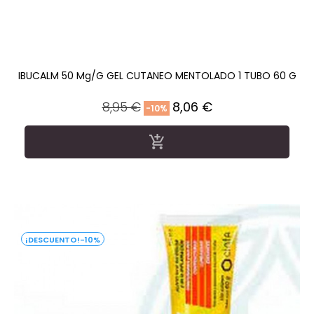
IBUCALM 50 Mg/g GEL CUTANEO MENTOLADO 1 TUBO 60 G
Precio
Precio
8,95 €
8,06 €
-10%
regular

-10%