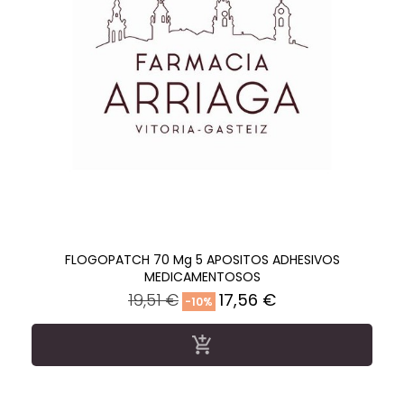
FLOGOPATCH 70 Mg 5 APOSITOS ADHESIVOS
MEDICAMENTOSOS
Precio
Precio
19,51 €
17,56 €
-10%
regular
