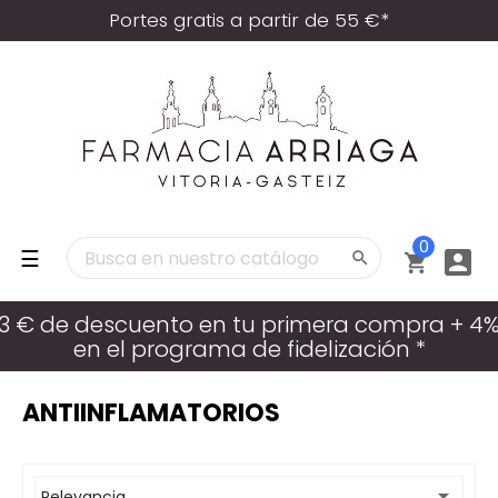
Portes gratis a partir de 55 €*
0
Navegación
☰



de
palanca
3 € de descuento en tu primera compra + 4
en el programa de fidelización *
ANTIINFLAMATORIOS

Relevancia