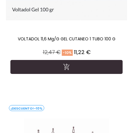
VOLTADOL 11,6 Mg/g GEL CUTANEO 1 TUBO 100 G
Precio
Precio
12,47 €
11,22 €
-10%
regular

-10%