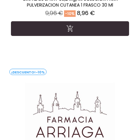
PULVERIZACION CUTANEA 1 FRASCO 30 Ml
Precio
Precio
9,96 €
8,96 €
-10%
regular

-10%