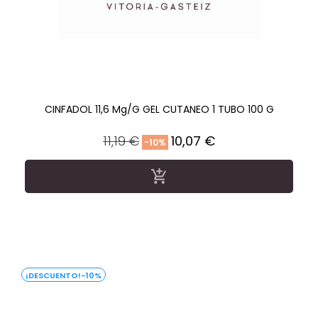
CINFADOL 11,6 Mg/g GEL CUTANEO 1 TUBO 100 G
Precio
Precio
11,19 €
10,07 €
-10%
regular

-10%