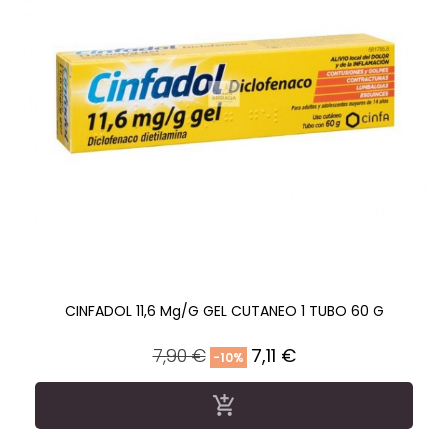
CINFADOL 11,6 Mg/g GEL CUTANEO 1 TUBO 60 G
Precio
Precio
7,90 €
7,11 €
-10%
regular
