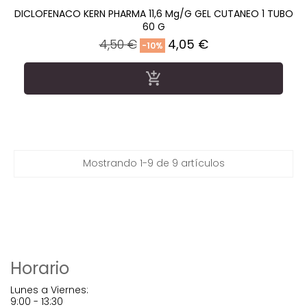
DICLOFENACO KERN PHARMA 11,6 Mg/g GEL CUTANEO 1 TUBO
60 G
Precio
Precio
4,50 €
4,05 €
-10%
regular

Mostrando 1-9 de 9 artículos
Horario
Lunes a Viernes:
9:00 - 13:30