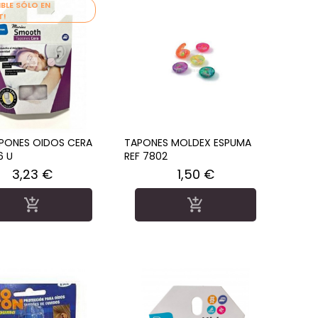
IBLE SÓLO EN
T!
APONES OIDOS CERA
TAPONES MOLDEX ESPUMA
6 U
REF 7802
Precio
Precio
3,23 €
1,50 €

