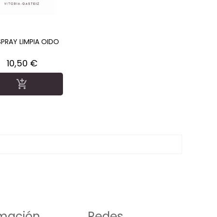
SPRAY LIMPIA OIDO
Precio
10,50 €

rmación
Redes