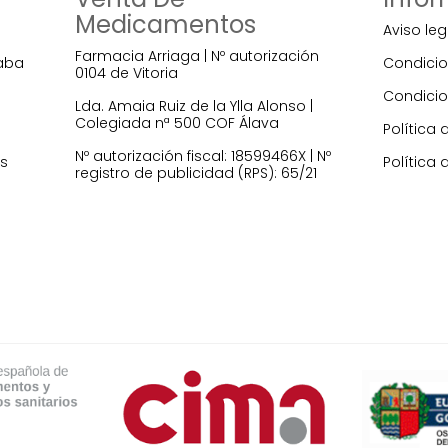
Medicamentos
Aviso leg
Farmacia Arriaga | Nº autorización
raba
Condicio
0104 de Vitoria
Condicio
Lda. Amaia Ruiz de la Ylla Alonso |
Colegiada nª 500 COF Álava
Política 
Nº autorización fiscal: 18599466X | Nº
es
Política 
registro de publicidad (RPS): 65/21