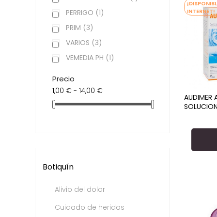
¡DISPONIB
INTERNET!
PERRIGO
(1)
PRIM
(3)
VARIOS
(3)
VEMEDIA PH
(1)
Precio
1,00 € - 14,00 €
AUDIMER 
SOLUCION
60 ML
Botiquín
Alivio del dolor
Cuidado de heridas