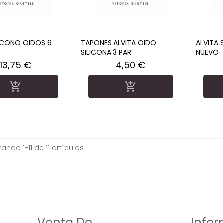
 CONO OIDOS 6
TAPONES ALVITA OIDO
ALVITA 
SILICONA 3 PAR
NUEVO
Precio
Precio
13,75 €
4,50 €


ando 1-11 de 11 artículos
Venta De
Info