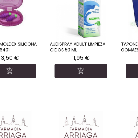
MOLDEX SILICONA
AUDISPRAY ADULT LIMPIEZA
TAPONE
6401
OIDOS 50 ML
GOMAES
Precio
Precio
3,50 €
11,95 €

