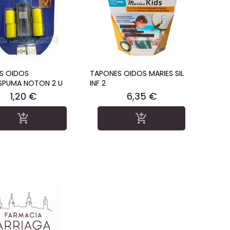
S OIDOS
TAPONES OIDOS MARIES SIL
PUMA NOTON 2 U
INF 2
Precio
Precio
1,20 €
6,35 €

