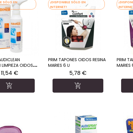
LE SÓLO EN
¡DISPONIBLE SÓLO EN
¡DISPON
INTERNET!
INTERNE
AUDICLEAN
PRIM TAPONES OIDOS RESINA
PRIM T
 LIMPIEZA OIDOS
MARIES 6 U
MARIES 
Precio
Precio
11,54 €
5,78 €

