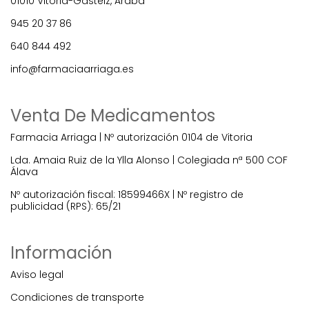
01010 Vitoria-Gasteiz, Araba
945 20 37 86
640 844 492
info@farmaciaarriaga.es
Venta De Medicamentos
Farmacia Arriaga | Nº autorización 0104 de Vitoria
Lda. Amaia Ruiz de la Ylla Alonso | Colegiada nª 500 COF
Álava
Nº autorización fiscal: 18599466X | Nº registro de
publicidad (RPS): 65/21
Información
Aviso legal
Condiciones de transporte