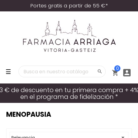
Portes gratis a partir de 55 €*
0
Navegación
☰



de
palanca
3 € de descuento en tu primera compra + 4
en el programa de fidelización *
MENOPAUSIA

Relevancia