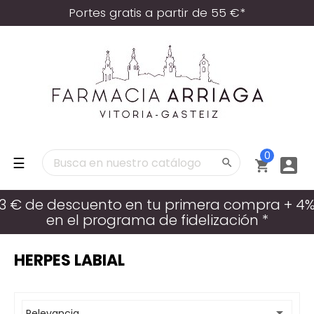
Portes gratis a partir de 55 €*
0
Navegación
☰



de
palanca
3 € de descuento en tu primera compra + 4
en el programa de fidelización *
HERPES LABIAL

Relevancia