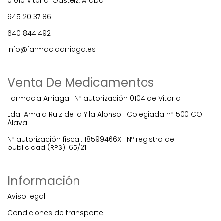
01010 Vitoria-Gasteiz, Araba
945 20 37 86
640 844 492
info@farmaciaarriaga.es
Venta De Medicamentos
Farmacia Arriaga | Nº autorización 0104 de Vitoria
Lda. Amaia Ruiz de la Ylla Alonso | Colegiada nª 500 COF
Álava
Nº autorización fiscal: 18599466X | Nº registro de
publicidad (RPS): 65/21
Información
Aviso legal
Condiciones de transporte