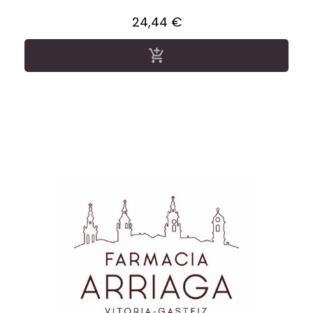
Precio
24,44 €
