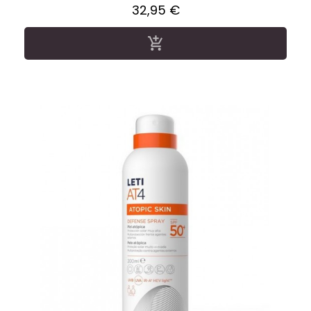
Precio
32,95 €
