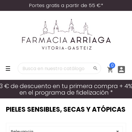
Portes gratis a partir de 55 €*
0
Navegación
☰



de
palanca
3 € de descuento en tu primera compra + 4
en el programa de fidelización *
PIELES SENSIBLES, SECAS Y ATÓPICAS

Relevancia