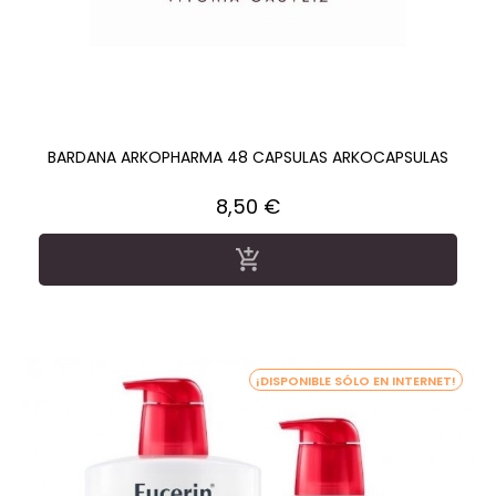
BARDANA ARKOPHARMA 48 CAPSULAS ARKOCAPSULAS
Precio
8,50 €

¡DISPONIBLE SÓLO EN INTERNET!