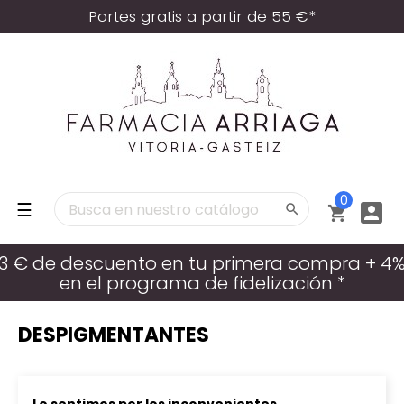
Portes gratis a partir de 55 €*
0
Navegación
☰



de
palanca
3 € de descuento en tu primera compra + 4
en el programa de fidelización *
DESPIGMENTANTES