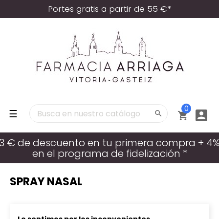
Portes gratis a partir de 55 €*
0
Navegación
☰



de
palanca
3 € de descuento en tu primera compra + 4
en el programa de fidelización *
SPRAY NASAL