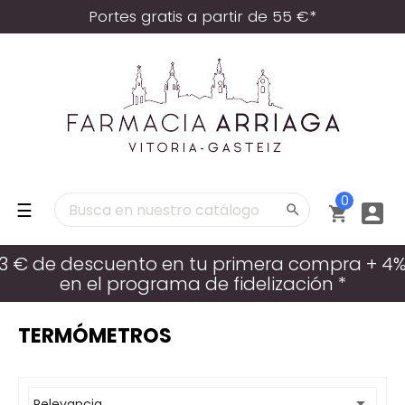
Portes gratis a partir de 55 €*
0
Navegación
☰



de
palanca
3 € de descuento en tu primera compra + 4
en el programa de fidelización *
TERMÓMETROS

Relevancia