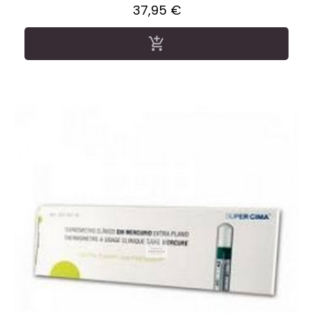
Precio
37,95 €
