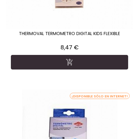
THERMOVAL TERMOMETRO DIGITAL KIDS FLEXIBLE
Precio
8,47 €

¡DISPONIBLE SÓLO EN INTERNET!