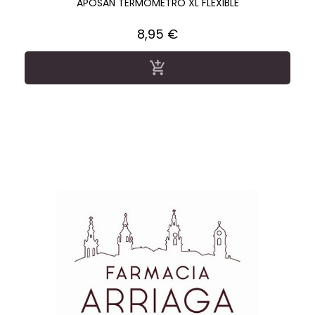
APOSAN TERMOMETRO XL FLEXIBLE
Precio
8,95 €
