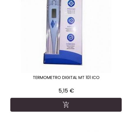
TERMOMETRO DIGITAL MT 101 ICO
Precio
5,15 €
