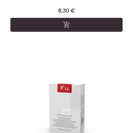
Precio
8,30 €
