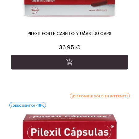
PILEXIL FORTE CABELLO Y UÃAS 100 CAPS
Precio
36,95 €

¡DISPONIBLE SÓLO EN INTERNET!
-15%