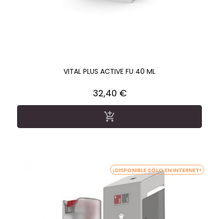
VITAL PLUS ACTIVE FU 40 ML
Precio
32,40 €

¡DISPONIBLE SÓLO EN INTERNET!