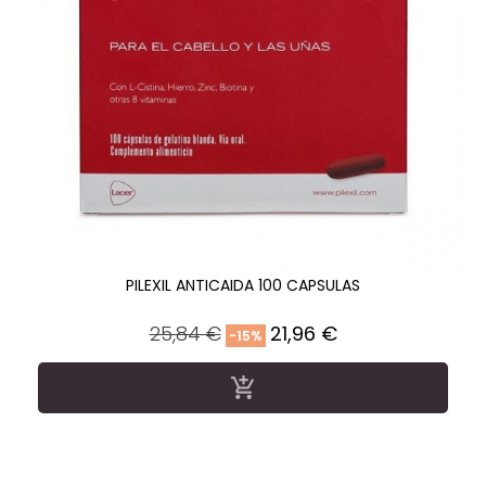
PILEXIL ANTICAIDA 100 CAPSULAS
Precio
Precio
25,84 €
21,96 €
-15%
regular
