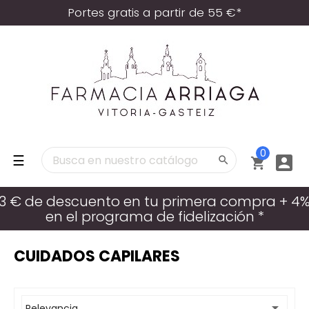
Portes gratis a partir de 55 €*
0
Navegación
☰



de
palanca
3 € de descuento en tu primera compra + 4
en el programa de fidelización *
CUIDADOS CAPILARES

Relevancia