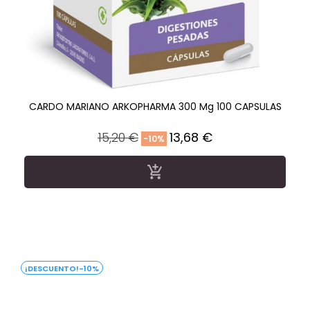
CARDO MARIANO ARKOPHARMA 300 Mg 100 CAPSULAS
Precio
Precio
15,20 €
13,68 €
-10%
regular

-10%