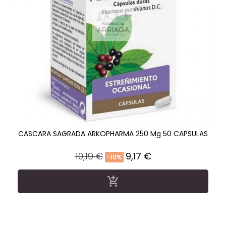
CASCARA SAGRADA ARKOPHARMA 250 Mg 50 CAPSULAS
Precio
Precio
10,19 €
9,17 €
-10%
regular
