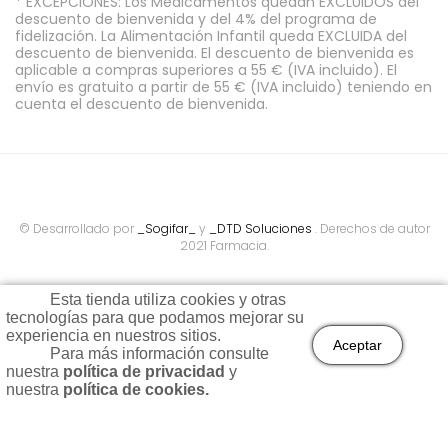
* EXCEPCIONES: Los Medicamentos quedan EXCLUIDOS del
descuento de bienvenida y del 4% del programa de
fidelización. La Alimentación Infantil queda EXCLUIDA del
descuento de bienvenida. El descuento de bienvenida es
aplicable a compras superiores a 55 € (IVA incluido). El
envío es gratuito a partir de 55 € (IVA incluido) teniendo en
cuenta el descuento de bienvenida.
© Desarrollado por
_Sogifar_
y
_DTD Soluciones
. Derechos de autor
2021 Farmacia.
Esta tienda utiliza cookies y otras
tecnologías para que podamos mejorar su
experiencia en nuestros sitios.
Aceptar
Para más información consulte
nuestra
política de privacidad
y
Todos los precios son indicados con impuestos incluidos
nuestra
política de cookies.