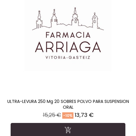
ULTRA-LEVURA 250 Mg 20 SOBRES POLVO PARA SUSPENSION
ORAL
Precio
Precio
15,25 €
13,73 €
-10%
regular
