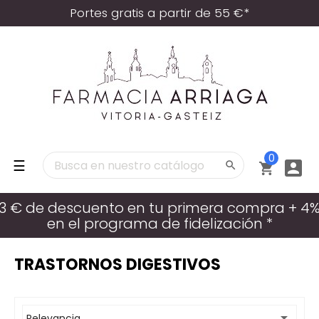
Portes gratis a partir de 55 €*
0
Navegación
☰



de
palanca
3 € de descuento en tu primera compra + 4
en el programa de fidelización *
TRASTORNOS DIGESTIVOS

Relevancia