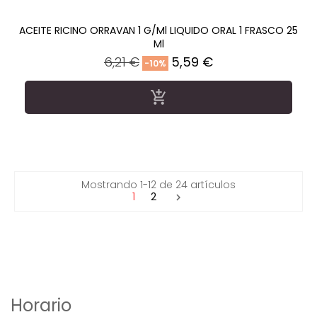
ACEITE RICINO ORRAVAN 1 G/ml LIQUIDO ORAL 1 FRASCO 25
Ml
Precio
Precio
6,21 €
5,59 €
-10%
regular

Mostrando 1-12 de 24 artículos
1
2

Horario