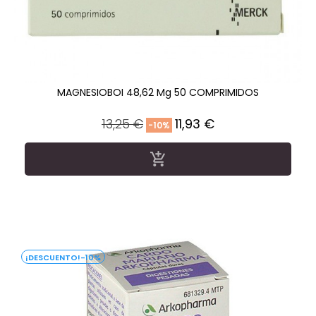
MAGNESIOBOI 48,62 Mg 50 COMPRIMIDOS
Precio
Precio
13,25 €
11,93 €
-10%
regular

-10%