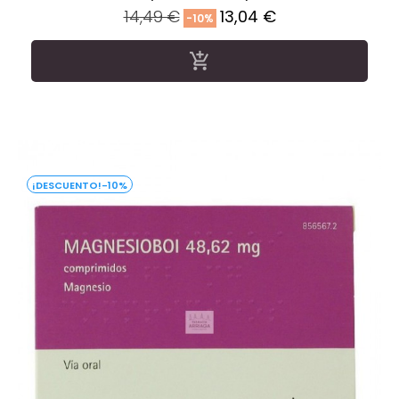
Precio
Precio
14,49 €
13,04 €
-10%
regular

-10%