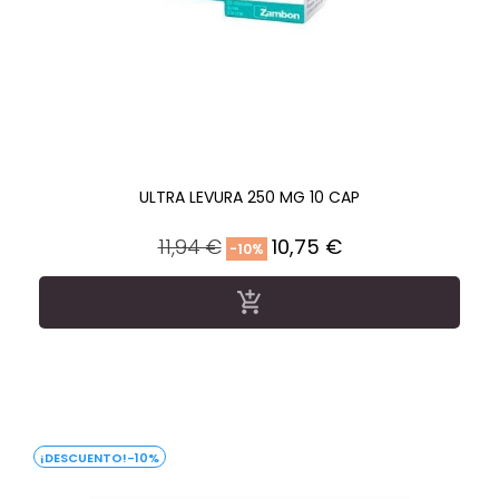
ULTRA LEVURA 250 MG 10 CAP
Precio
Precio
11,94 €
10,75 €
-10%
regular

-10%