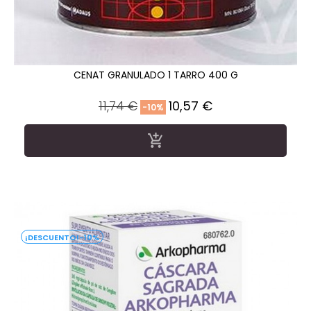
CENAT GRANULADO 1 TARRO 400 G
Precio
Precio
11,74 €
10,57 €
-10%
regular

-10%