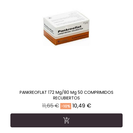
PANKREOFLAT 172 Mg/80 Mg 50 COMPRIMIDOS
RECUBIERTOS
Precio
Precio
11,65 €
10,49 €
-10%
regular
