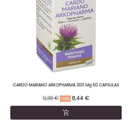
CARDO MARIANO ARKOPHARMA 300 Mg 50 CAPSULAS
Precio
Precio
9,38 €
8,44 €
-10%
regular
