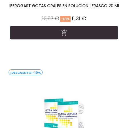
IBEROGAST GOTAS ORALES EN SOLUCION 1 FRASCO 20 Ml
Precio
Precio
12,57 €
11,31 €
-10%
regular

-10%