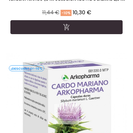
Precio
Precio
11,44 €
10,30 €
-10%
regular

-10%