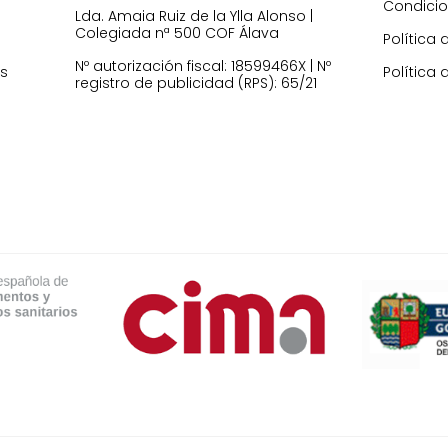
Condicio
Lda. Amaia Ruiz de la Ylla Alonso |
Colegiada nª 500 COF Álava
Política 
Nº autorización fiscal: 18599466X | Nº
es
Política 
registro de publicidad (RPS): 65/21