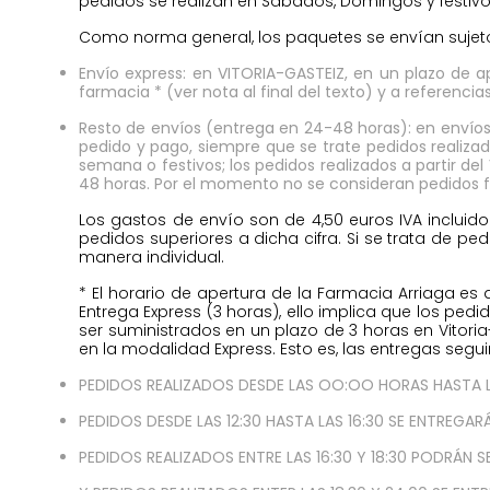
pedidos se realizan en Sábados, Domingos y festivos 
Como norma general, los paquetes se envían sujeto
Envío express: en VITORIA-GASTEIZ, en un plazo de a
farmacia * (ver nota al final del texto) y a referenci
Resto de envíos (entrega en 24-48 horas): en envíos 
pedido y pago, siempre que se trate pedidos realizad
semana o festivos; los pedidos realizados a partir de
48 horas. Por el momento no se consideran pedidos f
Los gastos de envío son de 4,50 euros IVA incluid
pedidos superiores a dicha cifra. Si se trata de 
manera individual.
* El horario de apertura de la Farmacia Arriaga es d
Entrega Express (3 horas), ello implica que los pedi
ser suministrados en un plazo de 3 horas en Vitori
en la modalidad Express. Esto es, las entregas segui
PEDIDOS REALIZADOS DESDE LAS OO:OO HORAS HASTA LA
PEDIDOS DESDE LAS 12:30 HASTA LAS 16:30 SE ENTREGARÁ
PEDIDOS REALIZADOS ENTRE LAS 16:30 Y 18:30 PODRÁN 