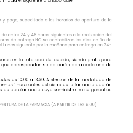
armacia el siguiente día laborable.
 y pago, supeditado a los horarios de apertura de la
e entre 24 y 48 horas siguientes a la realización del
oras de entrega NO se contabilizan los días en fin de
e el Lunes siguiente por la mañana para entrega en 24-
ros en la totalidad del pedido, siendo gratis para
vío que correspondan se aplicarán para cada uno de
ábados de 10:00 a 13:30. A efectos de la modalidad de
l menos 1 hora antes del cierre de la farmacia podrán
ias de parafarmacia cuyo suministro no se garantice
ERTURA DE LA FARMACIA (A PARTIR DE LAS 9:00)