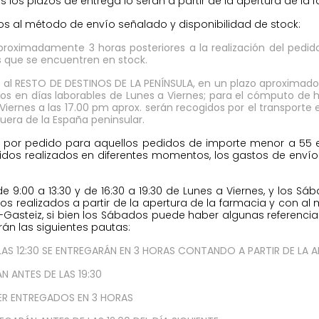
los plazos de entrega lo serán a partir de la apertura de la f
s al método de envío señalado y disponibilidad de stock:
proximadamente 3 horas posteriores a la realización del pedido
as que se encuentren en stock.
al RESTO DE DESTINOS DE LA PENÍNSULA, en un plazo aproximado d
os en días laborables de Lunes a Viernes; para el cómputo de h
l Viernes a las 17.00 pm aprox. serán recogidos por el transport
uera de la España peninsular.
o por pedido para aquellos pedidos de importe menor a 55 eu
pedidos realizados en diferentes momentos, los gastos de en
e 9:00 a 13:30 y de 16:30 a 19:30 de Lunes a Viernes, y los S
dos realizados a partir de la apertura de la farmacia y con a
a-Gasteiz, si bien los Sábados puede haber algunas referenc
rán las siguientes pautas:
S 12:30 SE ENTREGARÁN EN 3 HORAS CONTANDO A PARTIR DE LA AP
N ANTES DE LAS 19:30
SER ENTREGADOS EN 3 HORAS