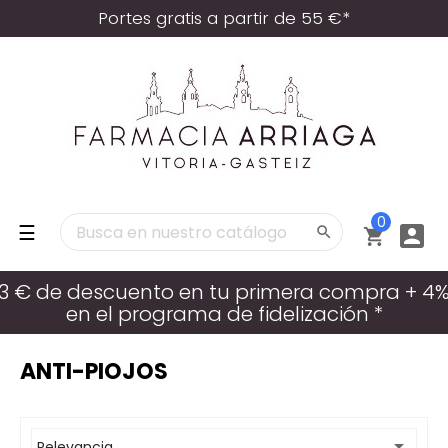
Portes gratis a partir de 55 €*
0
Navegación
☰



de
palanca
3 € de descuento en tu primera compra + 4
en el programa de fidelización *
ANTI-PIOJOS

Relevancia