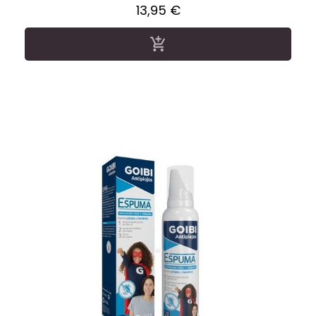
Precio
13,95 €
