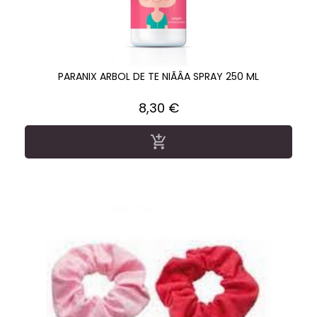
PARANIX ARBOL DE TE NIÃÂA SPRAY 250 ML
Precio
8,30 €
