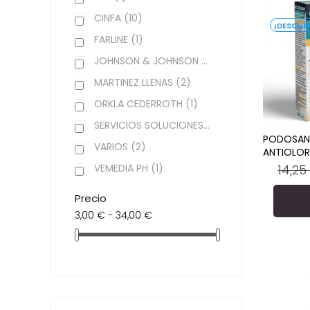
CINFA
(10)
FARLINE
(1)
JOHNSON & JOHNSON
(6)
MARTINEZ LLENAS
(2)
ORKLA CEDERROTH
(1)
SERVICIOS SOLUCIONES MEDICAS FARMACEUTICAS
PODOSAN 
VARIOS
(2)
ANTIOLOR
Preci
14,25
VEMEDIA PH
(1)
regu
Precio
3,00 € - 34,00 €