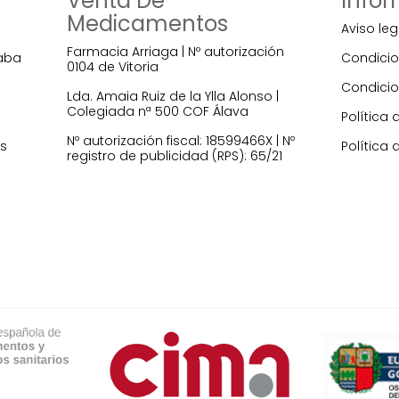
Venta De
Info
Medicamentos
Aviso leg
Farmacia Arriaga | Nº autorización
raba
Condicio
0104 de Vitoria
Condicio
Lda. Amaia Ruiz de la Ylla Alonso |
Colegiada nª 500 COF Álava
Política 
Nº autorización fiscal: 18599466X | Nº
es
Política 
registro de publicidad (RPS): 65/21