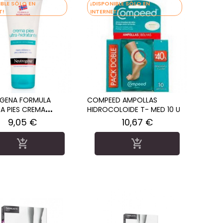
IBLE SÓLO EN
¡DISPONIBLE SÓLO EN
T!
INTERNET!
GENA FORMULA
COMPEED AMPOLLAS
A PIES CREMA
HIDROCOLOIDE T- MED 10 U
DRA 100 ML
Precio
Precio
9,05 €
10,67 €

