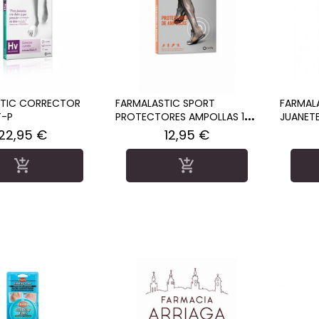
STIC CORRECTOR
FARMALASTIC SPORT
FARMAL
T-P
PROTECTORES AMPOLLAS 12
JUANETE
USOS
Precio
Precio
22,95 €
12,95 €

