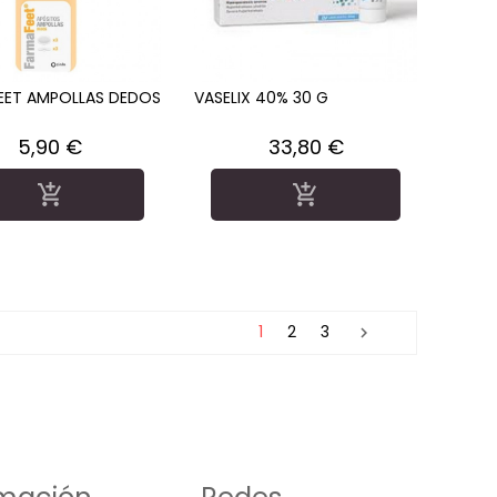
EET AMPOLLAS DEDOS
VASELIX 40% 30 G
Precio
Precio
5,90 €
33,80 €


1
2
3
