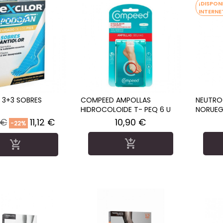
¡DISPON
INTERNE
-22%
(1)
3+3 SOBRES
COMPEED AMPOLLAS
NEUTRO
HIDROCOLOIDE T- PEQ 6 U
NORUEG
ULTRAHI
o
Precio
Precio
 €
11,12 €
10,90 €
-22%
lar

