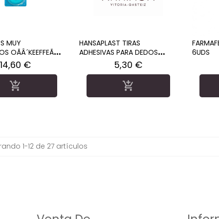
ES MUY
HANSAPLAST TIRAS
FARMAF
S OÃÂ´KEEFFEÃÂ
ADHESIVAS PARA DEDOS
6UDS
ALTHY FEET 96 G
APOSITO AD 16 U
Precio
Precio
14,60 €
5,30 €


ando 1-12 de 27 artículos