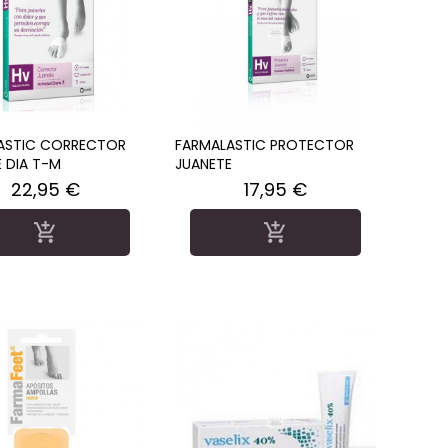
ASTIC CORRECTOR
FARMALASTIC PROTECTOR
 DIA T-M
JUANETE
Precio
Precio
22,95 €
17,95 €

