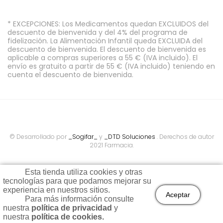
* EXCEPCIONES: Los Medicamentos quedan EXCLUIDOS del
descuento de bienvenida y del 4% del programa de
fidelización. La Alimentación Infantil queda EXCLUIDA del
descuento de bienvenida. El descuento de bienvenida es
aplicable a compras superiores a 55 € (IVA incluido). El
envío es gratuito a partir de 55 € (IVA incluido) teniendo en
cuenta el descuento de bienvenida.
© Desarrollado por
_Sogifar_
y
_DTD Soluciones
. Derechos de autor
2021 Farmacia.
Esta tienda utiliza cookies y otras
tecnologías para que podamos mejorar su
experiencia en nuestros sitios.
Aceptar
Para más información consulte
nuestra
política de privacidad
y
Todos los precios son indicados con impuestos incluidos
nuestra
política de cookies.