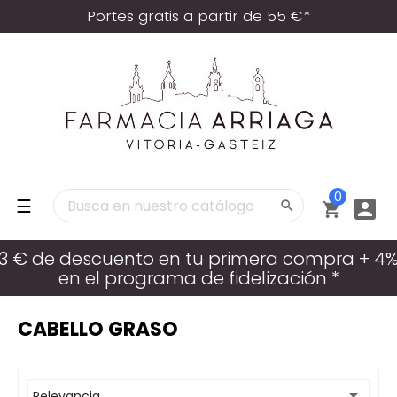
Portes gratis a partir de 55 €*
0
Navegación
☰



de
palanca
3 € de descuento en tu primera compra + 4
en el programa de fidelización *
CABELLO GRASO

Relevancia