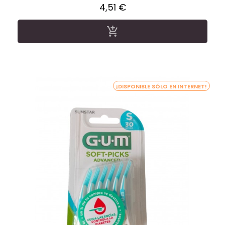
Precio
4,51 €

¡DISPONIBLE SÓLO EN INTERNET!