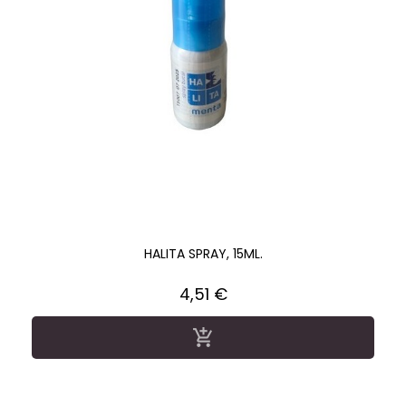
HALITA SPRAY, 15ML.
Precio
4,51 €
