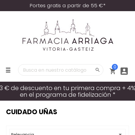
Portes gratis a partir de 55 €*
0
Navegación
☰



de
palanca
3 € de descuento en tu primera compra + 4
en el programa de fidelización *
CUIDADO UÑAS

Relevancia