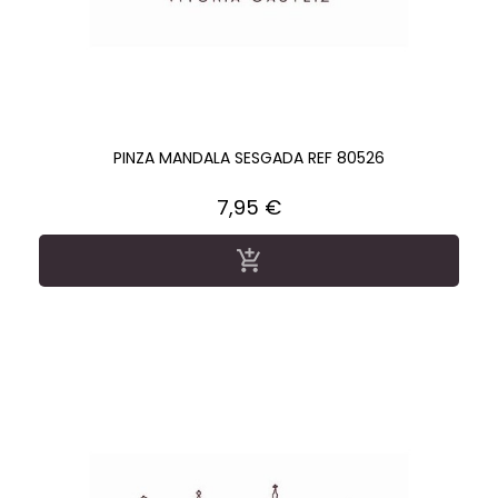
PINZA MANDALA SESGADA REF 80526
Precio
7,95 €
