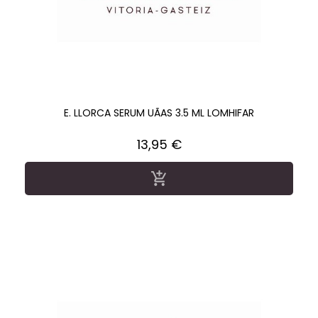
E. LLORCA SERUM UÃAS 3.5 ML LOMHIFAR
Precio
13,95 €
