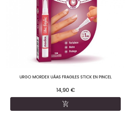
URGO MORDEX UÃAS FRAGILES STICK EN PINCEL
Precio
14,90 €
