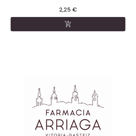
Precio
2,25 €
