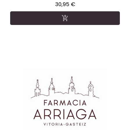
Precio
30,95 €
