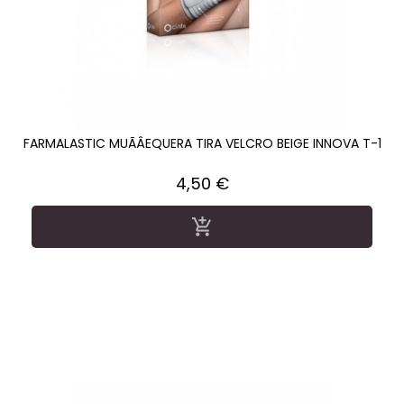
FARMALASTIC MUÃÂEQUERA TIRA VELCRO BEIGE INNOVA T-1
Precio
4,50 €
