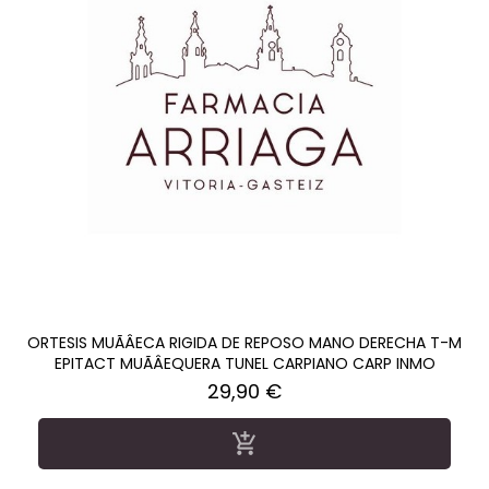
ORTESIS MUÃÂECA RIGIDA DE REPOSO MANO DERECHA T-M
EPITACT MUÃÂEQUERA TUNEL CARPIANO CARP INMO
Precio
29,90 €
