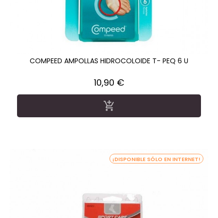
COMPEED AMPOLLAS HIDROCOLOIDE T- PEQ 6 U
Precio
10,90 €

¡DISPONIBLE SÓLO EN INTERNET!