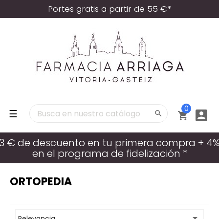
Portes gratis a partir de 55 €*
0
Navegación
☰



de
palanca
3 € de descuento en tu primera compra + 4
en el programa de fidelización *
ORTOPEDIA

Relevancia