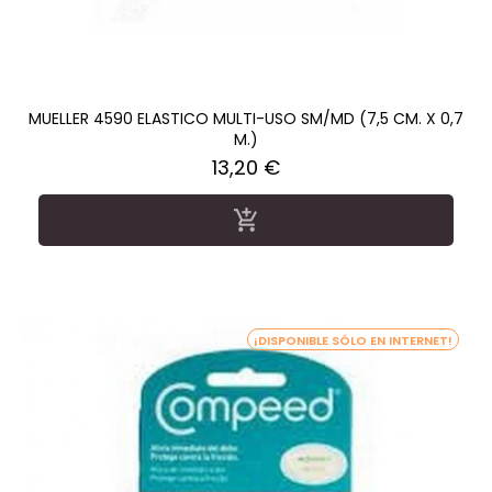
MUELLER 4590 ELASTICO MULTI-USO SM/MD (7,5 CM. X 0,7
M.)
Precio
13,20 €

¡DISPONIBLE SÓLO EN INTERNET!