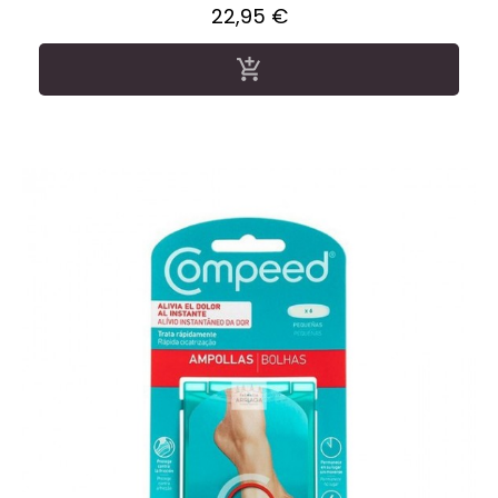
Precio
22,95 €
