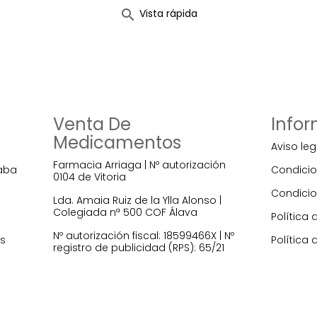

Vista rápida
Venta De
Info
Medicamentos
Aviso leg
Farmacia Arriaga | Nº autorización
raba
Condicio
0104 de Vitoria
Condicio
Lda. Amaia Ruiz de la Ylla Alonso |
Colegiada nª 500 COF Álava
Política 
Nº autorización fiscal: 18599466X | Nº
es
Política 
registro de publicidad (RPS): 65/21