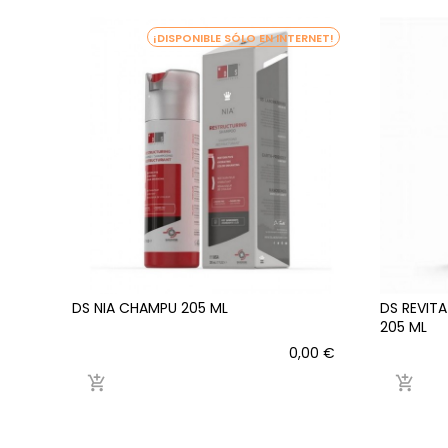
¡DISPONIBLE SÓLO EN INTERNET!
DS NIA CHAMPU 205 ML
DS REVIT
205 ML
Precio
0,00 €

