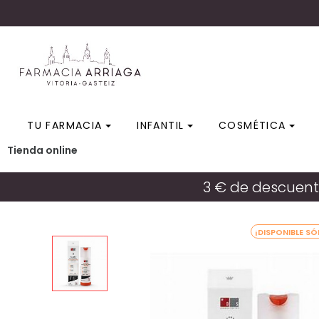
TU FARMACIA
INFANTIL
COSMÉTICA
Tienda online
Inicio
/
Tienda online
/
Dermo-Cosmética
/
DS RE
3 € de descuent
¡DISPONIBLE SÓ