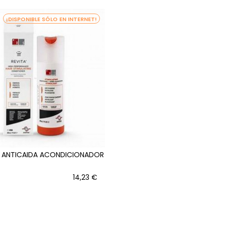
¡DISPONIBLE SÓLO EN INTERNET!
A ANTICAIDA ACONDICIONADOR
Precio
14,23 €