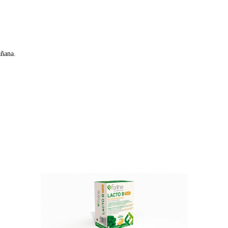
añana.