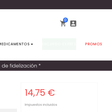
0


MEDICAMENTOS
ENCARGO EXPRÉS
PROMOS
e fidelización *
14,75 €
Impuestos incluidos