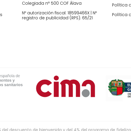
Colegiada nª 500 COF Álava
Política 
Nº autorización fiscal: 18599466X | Nº
es
Política 
registro de publicidad (RPS): 65/21
l descuento de bienvenida y del 4% del programa de fidelizaci