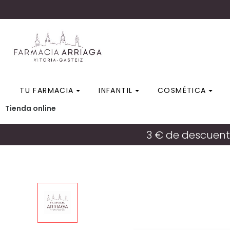
TU FARMACIA
INFANTIL
COSMÉTICA
Tienda online
Inicio
/
Tienda online
/
Nutrición
/
FARLINE MEMORI
3 € de descuent